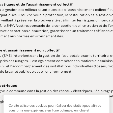
uatiques et de l’assainissement collectif
la gestion des milieux aquatiques et de l’assainissement collectif sur
uatiques, il œuvre pour la protection, la restauration et la gestion
veillant à préserver la biodiversité et à limiter les risques d’inondat
f, le SMVVA est responsable de la conception, de l’entretien et de l’
s et des stations d’épuration, garantissant un traitement efficace av
mément aux normes environnementales.
le et assainissement non collectif
u (SME) intervient dans la gestion de l’eau potable sur le territoire, 
auprès des usagers. Il est également compétent en matière d’assainis
suivi et l’accompagnement des installations individuelles (fosses, mic
 de la santé publique et de l’environnement.
lectriques
 la commune dans la gestion des réseaux électriques, l’éclairage pub
e. Il contribue notamment à l’amélioration de la performance énergé
ies renouvelables.