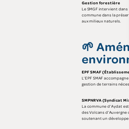
Gestion forestière
Le SMGF intervient dans l
commune dans la préserva
aux milieux naturels.
🌱 Amén
enviro
EPF SMAF (Établisseme
L’EPF SMAF accompagne la
gestion de terrains néce
SMPNRVA (Syndicat Mi
La commune d’Aydat est 
des Volcans d’Auvergne œ
soutenant un développem