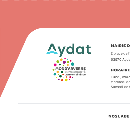
MAIRIE 
2 place de l
63970 Ayd
HORAIRE
Lundi, mard
Mercredi de
Samedi de 
NOS LABE