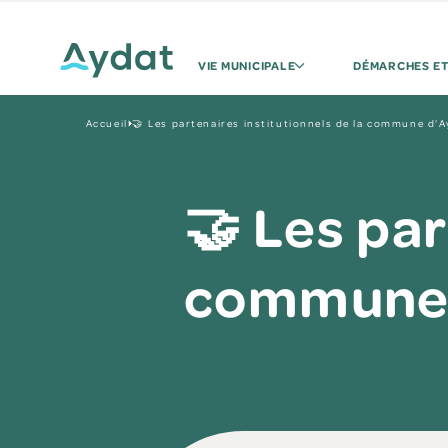
VIE MUNICIPALE
DÉMARCHES ET
Accueil
🤝 Les partenaires institutionnels de la commune d’
🤝 Les par
commune 