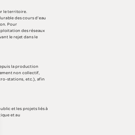
 le territoire.
 durable des cours d’eau
ion. Pour
exploitation des réseaux
ant le rejet dans le
depuis la production
sement non collectif,
ro-stations, etc.), afin
lic et les projets liés à
tique et au