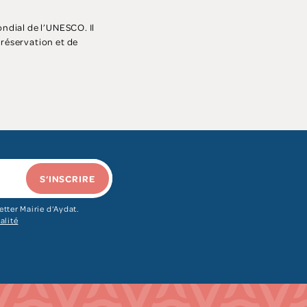
ondial de l’UNESCO. Il
préservation et de
S‘INSCRIRE
etter Mairie d‘Aydat.
alité