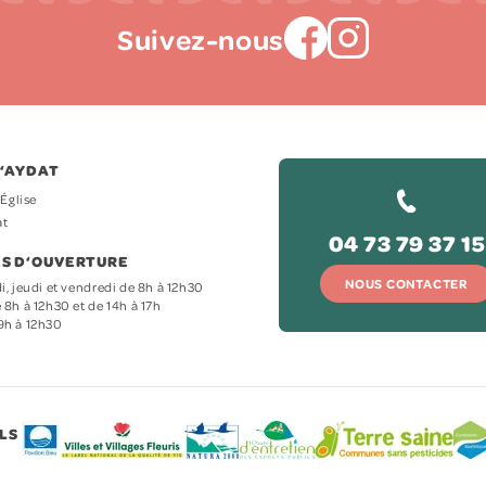
Suivez-nous
D‘AYDAT
’Église
at
04 73 79 37 15
S D‘OUVERTURE
NOUS CONTACTER
i, jeudi et vendredi de 8h à 12h30
 8h à 12h30 et de 14h à 17h
9h à 12h30
LS