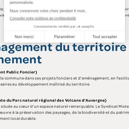
a gestion et l’entretien des milieux naturels et forestiers du territoi
tion des espaces naturels, la gestion durable des forêts et la préve
agement du territoire
nnement
nt Public Foncier)
 commune dans ses projets fonciers et d’aménagement, en facilitant
ssaires au développement maîtrisé du territoire.
xte du
Parc naturel régional des Volcans d’Auvergne)
située au cœur d’un espace naturel remarquable. Le Syndicat Mixte 
uvre à la préservation des paysages, de la biodiversité et du patrim
ent local durable.