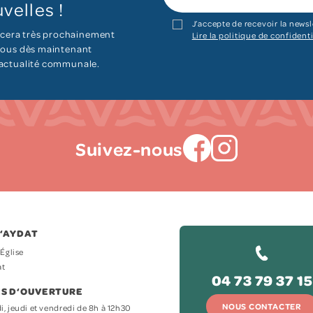
velles !
J’accepte de recevoir la newsl
cera très prochainement
Lire la politique de confidenti
 vous dès maintenant
’actualité communale.
Suivez-nous
D‘AYDAT
’Église
at
04 73 79 37 15
S D‘OUVERTURE
NOUS CONTACTER
i, jeudi et vendredi de 8h à 12h30