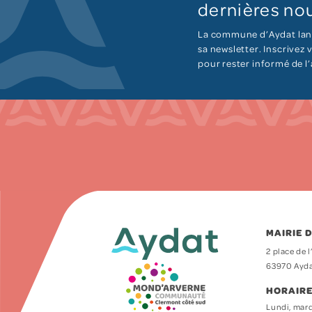
dernières nou
La commune d’Aydat lan
sa newsletter. Inscrivez
pour rester informé de l
MAIRIE 
2 place de l
63970 Ayd
HORAIRE
Lundi, mard