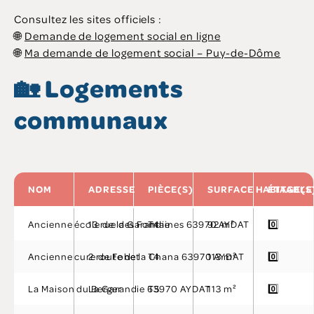
Consultez les sites officiels :
🌐
Demande de logement social en ligne
🌐
Ma demande de logement social – Puy-de-Dôme
🏡 Logements
communaux
NOM
ADRESSE
PIÈCE(S)
SURFACE HABITABLE
ÉTAGE(S
Ancienne école de la Garandie
13 rue des Fontaines 63970 AYDAT
T4
92 m²
0️⃣
Ancienne cure de Fohet
2 route de la Chana 63970 AYDAT
T4
113 m²
0️⃣
La Maison du Berger
La Garandie 63970 AYDAT
T5
113 m²
0️⃣