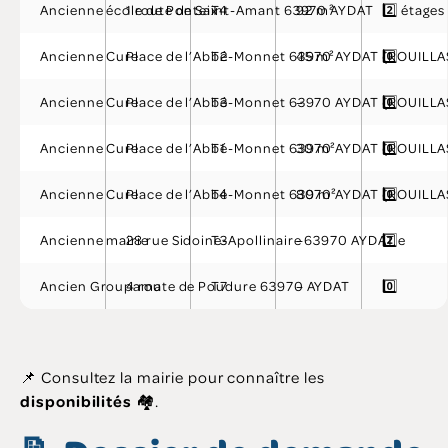
Ancienne école de Ponteix
1 route de Saint-Amant 63970 AYDAT
T4
92 m²
2️⃣ étages
Ancienne Cure
Place de l’Abbé-Monnet 63970 AYDAT (ROUILLA
T2
45 m²
0️⃣
Ancienne Cure
Place de l’Abbé-Monnet 63970 AYDAT (ROUILLA
T3
–
0️⃣
Ancienne Cure
Place de l’Abbé-Monnet 63970 AYDAT (ROUILLA
T1
30 m²
0️⃣
Ancienne Cure
Place de l’Abbé-Monnet 63970 AYDAT (ROUILLA
T4
80 m²
0️⃣
Ancienne mairie
28 rue Sidoine-Apollinaire 63970 AYDAT
T3
–
2️⃣e
Ancien Groupama
4 route de Poudure 63970 AYDAT
T7
–
0️⃣
📌 Consultez la mairie pour connaître les
disponibilités
🏘️.