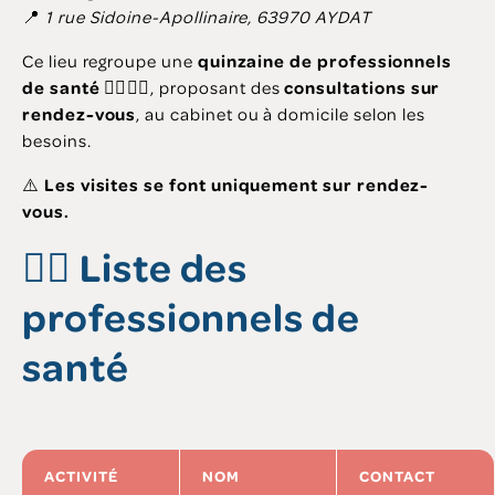
📍
1 rue Sidoine-Apollinaire, 63970 AYDAT
Ce lieu regroupe une
quinzaine de professionnels
de santé
👩‍⚕️👨‍⚕️, proposant des
consultations sur
rendez-vous
, au cabinet ou à domicile selon les
besoins.
⚠️
Les visites se font uniquement sur rendez-
vous.
👩‍⚕️ Liste des
professionnels de
santé
ACTIVITÉ
NOM
CONTACT