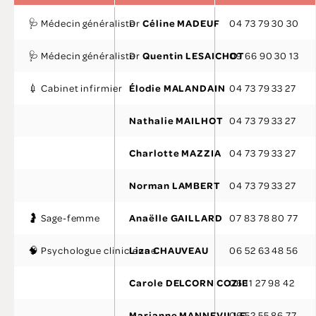
🩺 Médecin généraliste
Dr
Céline MADEUF
04 73 79 30 30
🩺 Médecin généraliste
Dr
Quentin LESAICHOT
09 66 90 30 13
💉 Cabinet infirmier
Élodie MALANDAIN
04 73 79 33 27
Nathalie MAILHOT
04 73 79 33 27
Charlotte MAZZIA
04 73 79 33 27
Norman LAMBERT
04 73 79 33 27
🤰 Sage-femme
Anaëlle GAILLARD
07 83 78 80 77
🧠 Psychologue clinicienne
Liza CHAUVEAU
06 52 63 48 56
Carole DELCORN COZIE
06 11 27 98 42
Marianne MANNEVILLE
06 52 55 86 77