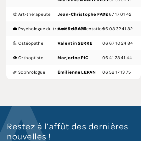
🎨 Art-thérapeute
Jean-Christophe FAYE
07 67 17 01 42
💼 Psychologue du travail & de l’orientation
Amélie BAPT
06 08 32 41 82
💪 Ostéopathe
Valentin SERRE
06 67 10 24 84
👁️ Orthoptiste
Marjorine PIC
06 41 28 41 44
🌿 Sophrologue
Émilienne LEPAN
06 58 17 13 75
Restez à l’affût des dernières
nouvelles !