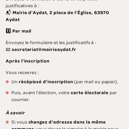
justificatives à :
📬
Mairie d’Aydat, 2 place de l’Église, 63970
Aydat
4️
⃣ Par mail
Envoyez le formulaire et les justificatifs à :
📧
secretariat@mairieaydat.fr
Après l’inscription
Vous recevrez :
Un
récépissé d’inscription
(par mail ou papier),
Puis, avant l’élection, votre
carte électorale
par
courrier.
À savoir
Si vous
changez d’adresse dans la même
commune
, vous devez le signaler à la mairie pour