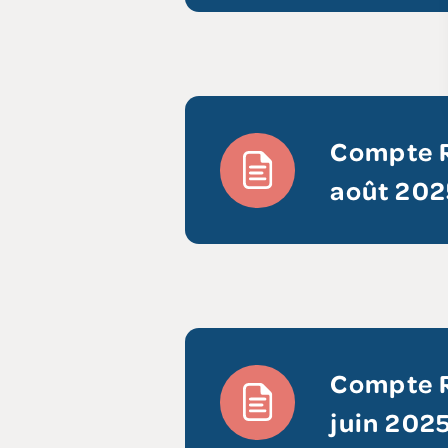
Compte R
août 202
Compte R
juin 202