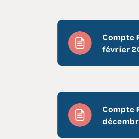
Compte R
février 
Compte R
décembr