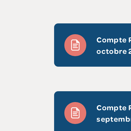
Compte R
octobre 
Compte R
septemb