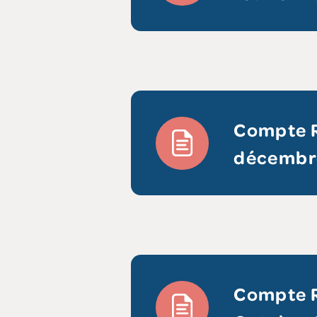
Compte R
décembr
Compte R