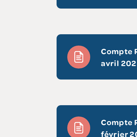
Compte R
avril 20
Compte R
février 