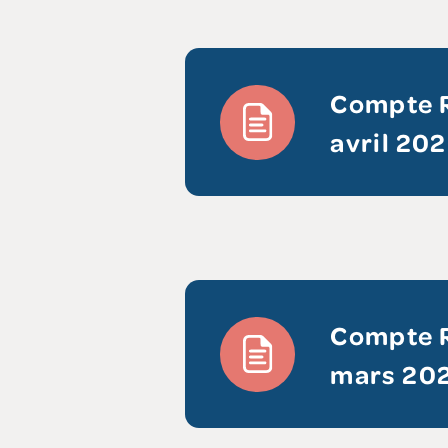
Compte R
avril 20
Compte R
mars 20