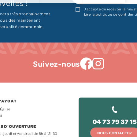
velles !
J’accepte de recevoir la newsl
cera très prochainement
Lire la politique de confidenti
 vous dès maintenant
’actualité communale.
Suivez-nous
D‘AYDAT
’Église
at
04 73 79 37 15
S D‘OUVERTURE
NOUS CONTACTER
i, jeudi et vendredi de 8h à 12h30