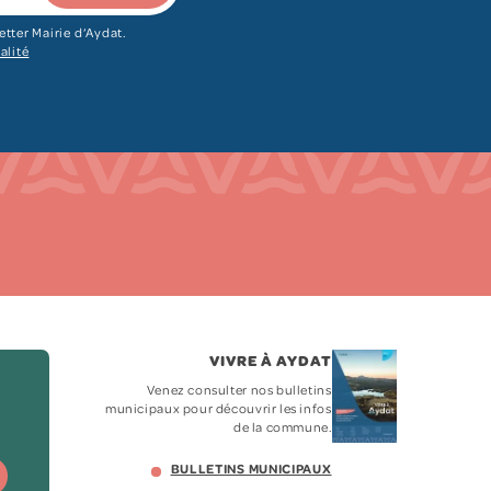
etter Mairie d‘Aydat.
alité
VIVRE À AYDAT
Venez consulter nos bulletins
municipaux pour découvrir les infos
de la commune.
BULLETINS MUNICIPAUX