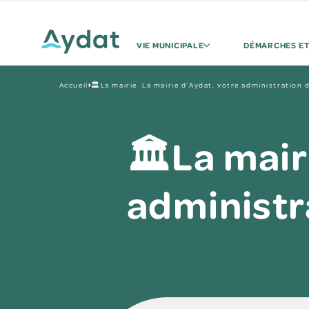
VIE MUNICIPALE
DÉMARCHES ET
Accueil
🏛️La mairie La mairie d’Aydat, votre administration 
🏛️La mair
administr