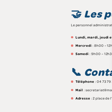
🤝
Les p
Le personnel administrat
Lundi, mardi, jeudi 
Mercredi
: 8h00 – 12
Samedi
: 9h00 – 12h
📞
Cont
Téléphone
: 04 73 79 
Mail
: secretariat@ma
Adresse
: 2 place de 