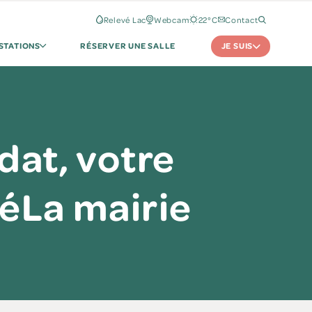
Relevé Lac
Webcam
22°C
Contact
JE SUIS
STATIONS
RÉSERVER UNE SALLE
dat, votre
téLa mairie