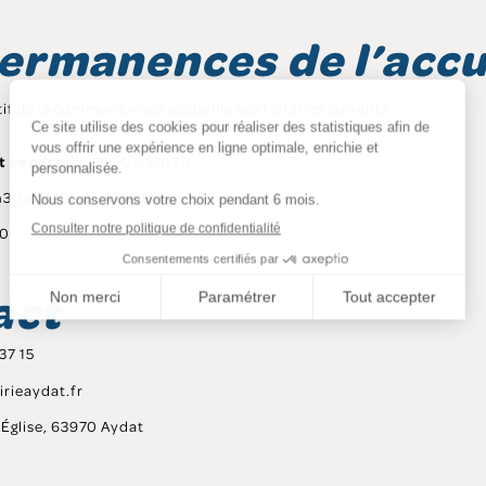
ermanences de l’accu
if de la commune vous accueille aux horaires suivants :
et vendredi
: 8h00 – 12h30
h30 et 14h00 – 17h00
30
act
37 15
irieaydat.fr
l’Église, 63970 Aydat