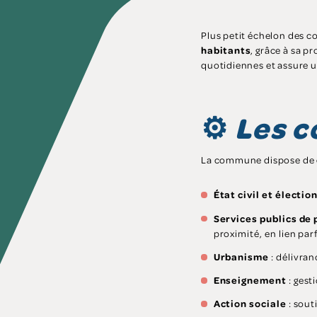
Plus petit échelon des col
habitants
, grâce à sa p
quotidiennes et assure un
⚙️
Les c
La commune dispose de
État civil et électio
Services publics de 
proximité, en lien pa
Urbanisme
: délivran
Enseignement
: gest
Action sociale
: sout