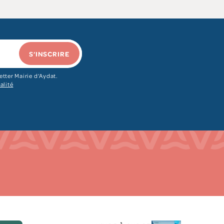
S‘INSCRIRE
etter Mairie d‘Aydat.
alité