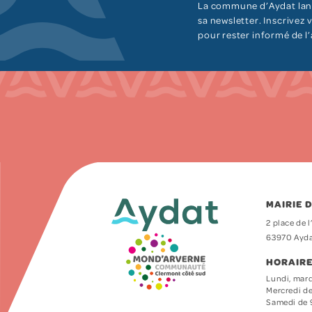
La commune d’Aydat lan
sa newsletter. Inscrivez
pour rester informé de l
MAIRIE 
2 place de l
63970 Ayd
HORAIRE
Lundi, mard
Mercredi de
Samedi de 