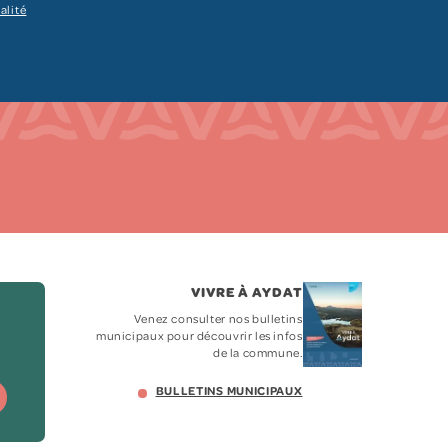
alité
VIVRE À AYDAT
Venez consulter nos bulletins
municipaux pour découvrir les infos
de la commune.
BULLETINS MUNICIPAUX