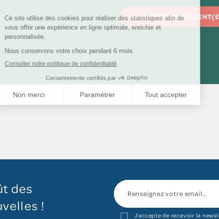
AGENT(E) POLYVALENT(E)
ût des
velles !
J’accepte de recevoir la newsl