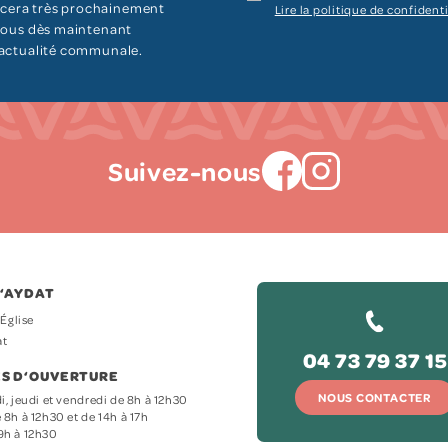
cera très prochainement
Lire la politique de confidenti
 vous dès maintenant
’actualité communale.
Suivez-nous
D‘AYDAT
’Église
at
04 73 79 37 15
S D‘OUVERTURE
NOUS CONTACTER
i, jeudi et vendredi de 8h à 12h30
 8h à 12h30 et de 14h à 17h
9h à 12h30