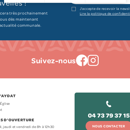
velles !
J’accepte de recevoir la newsl
cera très prochainement
Lire la politique de confidenti
 vous dès maintenant
’actualité communale.
Suivez-nous
D‘AYDAT
’Église
at
04 73 79 37 15
S D‘OUVERTURE
NOUS CONTACTER
i, jeudi et vendredi de 8h à 12h30