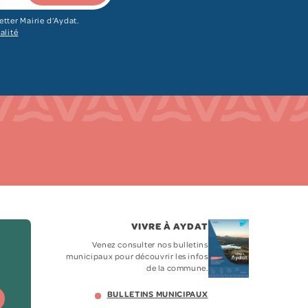
etter Mairie d‘Aydat.
alité
VIVRE À AYDAT
Venez consulter nos bulletins
municipaux pour découvrir les infos
de la commune.
BULLETINS MUNICIPAUX