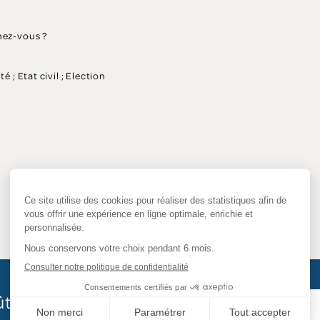
hez-vous ?
é ; Etat civil ; Election
ût des